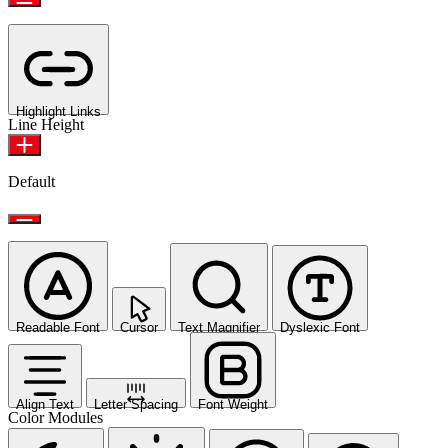
Highlight Links
Line Height
Default
Readable Font
Cursor
Text Magnifier
Dyslexic Font
Align Text
Letter Spacing
Font Weight
Color Modules