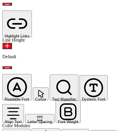
Highlight Links
Line Height
Default
Readable Font
Cursor
Text Magnifier
Dyslexic Font
Align Text
Letter Spacing
Font Weight
Color Modules