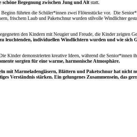
e schöne Begegnung zwischen Jung und Alt
statt.
Beginn führten die Schüler*innen zwei Flötenstücke vor. Die Senior
ern, frischem Laub und Paketschnur wurden stilvolle Windlichter gestal
 begegneten den Kindern mit Neugier und Freude, die Kinder zeigten
n zu leuchtenden, individuellen Windlichtern wurden und wie sic
ie Kinder demonstrierten kreative Ideen, während die Senior*innen ih
omente sorgten für eine warme, harmonische Atmosphäre.
eln mit Marmeladengläsern, Blättern und Paketschnur hat nicht n
tiges Verständnis stärken. Ein gelungenes Zusammensein, das ger