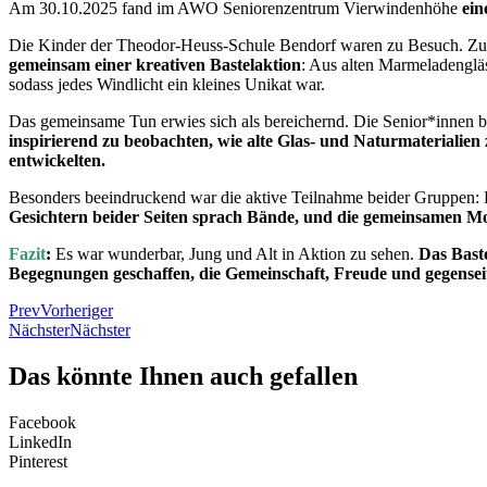
Am 30.10.2025 fand im AWO Seniorenzentrum Vierwindenhöhe
ein
Die Kinder der Theodor-Heuss-Schule Bendorf waren zu Besuch. Zu 
gemeinsam einer kreativen Bastelaktion
: Aus alten Marmeladengläs
sodass jedes Windlicht ein kleines Unikat war.
Das gemeinsame Tun erwies sich als bereichernd. Die Senior*innen
inspirierend zu beobachten, wie alte Glas- und Naturmaterialie
entwickelten.
Besonders beeindruckend war die aktive Teilnahme beider Gruppen: D
Gesichtern beider Seiten sprach Bände, und die gemeinsamen M
Fazit
:
Es war wunderbar, Jung und Alt in Aktion zu sehen.
Das Bast
Begegnungen geschaffen, die Gemeinschaft, Freude und gegensei
Prev
Vorheriger
Nächster
Nächster
Das könnte Ihnen auch gefallen
Facebook
LinkedIn
Pinterest